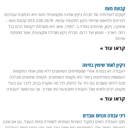
קבוצת מעוז
זקוקים לשירותיה של חברת ניקיון אמינה ומקצועית? מעוז היא הכתובת עבורכם!
לפרטים ולתיאום שירותי ניקיון התקשרו עכשיו: 053-238-2676 קבוצת מעוז –
אחזקה, ניקיון, שירותים נוסדה ב- 1997, ומאז היא משרתת לקוחות רבים בכל
רחבי הארץ – מצפון ועד דרום. חברת ניקיון מובילה ומקצועית, אשר מספקת
שירותי
קראו עוד »
ניקיון לאחר שיפוץ בחיפה
העבודה לא נגמרת אחרי שמסתיימים השיפוצים ללא ספק אחת התקופות
העמוסות והמלחיצות ביותר היא תקופת השיפוצים. תקופת שיפוצים מצריכה
מכם להיות קשובים עם היד על הדופק לכל מה שקורה בבית, לדבר עם בעלי
מקצוע רבים ולוודא שכל העבודה מתבצעת כמו שצריך. אך גם כאשר העבודה
קראו עוד »
דיני עבודה וזכויות עובדים
חוקי העבודה רואים במקבל השירות כאחראי לשמירת זכויות העובד, גם אם איננו
המעסיק הישיר שלו. המשמעות היא שאם נוצר מצב שבו הופרו זכויות העובדים,