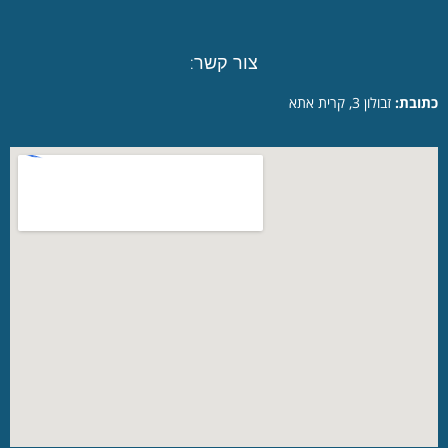
צור קשר:
כתובת:
זבולון 3, קרית אתא