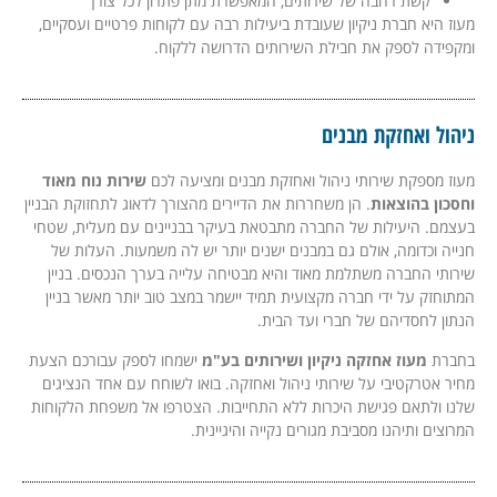
קשת רחבה של שירותים, המאפשרת מתן פתרון לכל צורך
מעוז היא חברת ניקיון שעובדת ביעילות רבה עם לקוחות פרטיים ועסקיים,
ומקפידה לספק את חבילת השירותים הדרושה ללקוח.
ניהול ואחזקת מבנים
מעוז מספקת שירותי ניהול ואחזקת מבנים​ ומציעה לכם
שירות נוח מאוד
וחסכון בהוצאות
. הן משחררות את הדיירים מהצורך לדאוג לתחזוקת הבניין
בעצמם. היעילות של החברה מתבטאת בעיקר בבניינים עם מעלית, שטחי
חנייה וכדומה, אולם גם במבנים ישנים יותר יש לה משמעות. העלות של
שירותי החברה משתלמת מאוד והיא מבטיחה עלייה בערך הנכסים. בניין
המתוחזק על ידי חברה מקצועית תמיד יישמר במצב טוב יותר מאשר בניין
הנתון לחסדיהם של חברי ועד הבית.
בחברת
מעוז אחזקה ניקיון ושירותים בע"מ
ישמחו לספק עבורכם הצעת
מחיר אטרקטיבי על שירותי ניהול ואחזקה. בואו לשוחח עם אחד הנציגים
שלנו ולתאם פגישת היכרות ללא התחייבות. הצטרפו אל משפחת הלקוחות
המרוצים ותיהנו מסביבת מגורים נקייה והיגיינית.