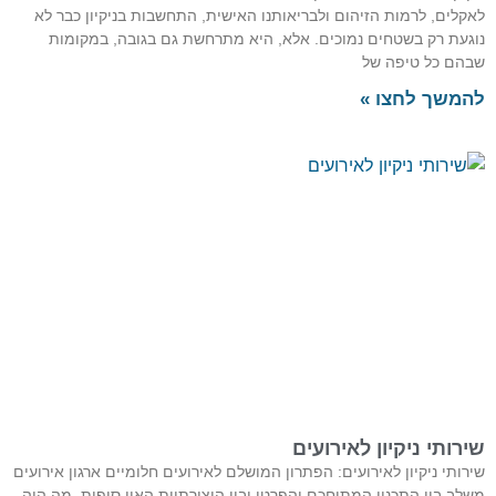
קלים, לרמות הזיהום ולבריאותנו האישית, התחשבות בניקיון כבר לא
געת רק בשטחים נמוכים. אלא, היא מתרחשת גם בגובה, במקומות
הם כל טיפה של
משך לחצו »
רותי ניקיון לאירועים
רותי ניקיון לאירועים: הפתרון המושלם לאירועים חלומיים ארגון אירועים
לב בין התכנון המתוחכם והפרטי ובין היצירתיות האין סופית. מה היה