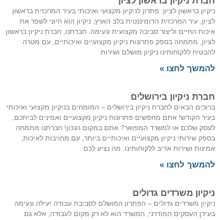
רת ניקיון בראשון לציון
קיון בראשון לציון: פתרון לניקיון מקצועי ואיכותי בעיר המרכזית בראשון
יון, עיר המרכזית הדומיננטית בלב הארץ, ניקיון הוא חיוני לשפר את
כות החיים וליצור סביבה מקצועית ונעימה. חברתנו, חברת ניקיון בראשון
יון, מתמחה בספק פתרונות ניקיון מקצועיים ואיכותיים, עם מטרה
בטיח ללקוחותינו ניקיון מושלם ושירות
משך לחצו »
רת ניקיון בירושלים
וכים הבאים לחברת ניקיון בירושלים – המומחים בניקיון מקצועי ואיכותי
יר הקודש! אתם מחפשים פתרונות ניקיון מקצועיים ואמינים לביתכם,
סק שלכם או למשרד המפואר? אתם במקום הנכון! חברתנו מתמחה
פק שירותי ניקיון מקצועיים ואיכותיים ביותר, עם מחויבות לאיכות,
ינות ושירות אדיב ללקוחותינו. מה נציע לכם
משך לחצו »
קיון משרדים גדולים
קיון משרדים גדולים – הפתרון המושלם לסביבת עבודה יעילה ונעימה
ידן העסקים המודרני, המשרד הוא לא רק מקום לעבודה, אלא גם