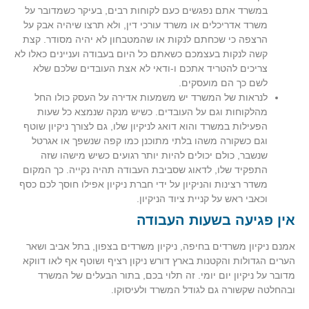
במשרד אתם נפגשים כעם לקוחות רבים, בעיקר כשמדובר על
משרד אדריכלים או משרד עורכי דין, ולא תרצו שיהיה אבק על
הרצפה כי שכחתם לנקות או שהמטבחון לא יהיה מסודר. קצת
קשה לנקות בעצמכם כשאתם כל היום בעבודה ועניינים כאלו לא
צריכים להטריד אתכם ו-ודאי לא אצת העובדים שלכם שלא
לשם כך הם מועסקים.
לנראות של המשרד יש משמעות אדירה על העסק כולו החל
מהלקוחות וגם על העובדים. כשיש מנקה שנמצא כל שעות
הפעילות במשרד והוא דואג לניקיון שלו, גם לצורך ניקיון שוטף
וגם כשקורה משהו בלתי מתוכנן כמו קפה שנשפך או אגרטל
שנשבר, כולם יכולים להיות יותר רגועים כשיש מישהו שזה
התפקיד שלו, לדאוג שסביבת העבודה תהיה נקייה. כך המקום
משדר רצינות והניקיון על ידי חברת ניקיון אפילו חוסך לכם כסף
וכאבי ראש על קניית ציוד הניקיון.
אין פגיעה בשעות העבודה
אמנם ניקיון משרדים בחיפה, ניקיון משרדים בצפון, בתל אביב ושאר
הערים הגדולות והקטנות בארץ דורש ניקון רציף ושוטף אף לאו דווקא
מדובר על ניקיון יום יומי. זה תלוי בכם, בתור הבעלים של המשרד
ובהחלטה שקשורה גם לגודל המשרד ולעיסוקו.