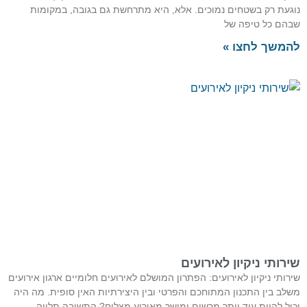
נוגעת רק בשטחים נמוכים. אלא, היא מתרחשת גם בגובה, במקומות
שבהם כל טיפה של
להמשך לחצו »
שירותי ניקיון לאירועים
שירותי ניקיון לאירועים: הפתרון המושלם לאירועים חלומיים ארגון אירועים
משלב בין התכנון המתוחכם והפרטי ובין היצירתיות האין סופית. מה היה
יכול להיות עוד יותר מרשים ומושך מאירוע מצליח? התשובה תלויה