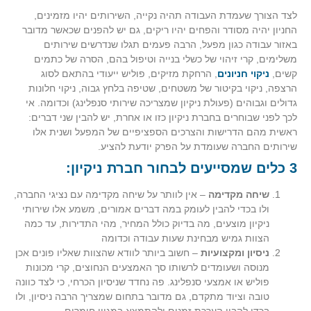
לצד הצורך שעמדת העבודה תהיה נקייה, השירותים יהיו מזמינים,
החניון יהיה מסודר והפחים יהיו ריקים, גם יש להפנים שכאשר מדובר
באזור עבודה כגון מפעל, הרבה פעמים תגלו שנדרשים שירותים
משלימים, קרי זיהוי של כשלי בנייה וטיפול בהם, הסרה של כתמים
קשים,
ניקוי חניונים
, הרחקת מזיקים, פוליש ייעודי בהתאם לסוג
הרצפה, ניקוי בקיטור של משטחים, שטיפה בלחץ גבוה, ניקוי חלונות
גדולים וגבוהים (פעולת ניקיון שמצריכה שירותי סנפלינג) וכדומה. אי
לכך לפני שבוחרים בחברת ניקיון כזו או אחרת, יש להבין שני דברים:
ראשית מהם הדרישות והצרכים הספציפיים של המפעל ושנית אלו
שירותים החברה שעומדת על הפרק יודעת להציע.
3 כלים שמסייעים לבחור חברת ניקיון:
שיחה מקדימה
– אין לוותר על שיחה מקדימה עם נציגי החברה,
ולו בכדי להבין לעומק במה דברים אמורים, משמע אלו שירותי
ניקיון מוצעים, מה בדיוק כולל המחיר, מהי התדירות, עד כמה
הצוות גמיש מבחינת שעות עבודה וכדומה
ניסיון ומקצועיות
– חשוב ביותר לוודא שהצוות שאליו פונים אכן
מנוסה ושעומדים לרשותו סך האמצעים הנחוצים, קרי מכונות
פוליש או אמצעי סנפלינג. פה נחדד שניסיון הכרחי, כי לצד כוונה
טובה וציוד מתקדם, גם מדובר בתחום שמצריך הרבה ניסיון, ולו
בכדי להבין הערכת זמנים ולהתמצא במגוון חומרים.