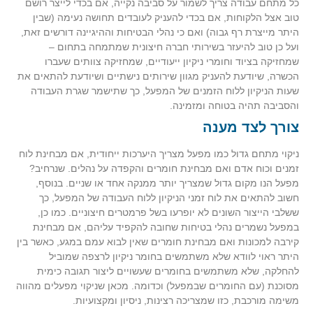
כל מתחם עבודה צריך לשמור על סביבה נקייה, אם בכדי לייצר רושם
טוב אצל הלקוחות, אם בכדי להעניק לעובדים תחושה נעימה (שבין
היתר מייצרת רף גבוה) ואם כי נהלי הבטיחות וההיגיינה דורשים זאת,
ועל כן טוב להיעזר בשירותי חברה חיצונית שמתמחה בתחום –
שמחזיקה בציוד וחומרי ניקיון ייעודיים, שמחזיקה צוותים שעברו
הכשרה, שיודעת להעניק מגוון שירותים נישתיים ושיודעת להתאים את
שעות הניקיון ללוח הזמנים של המפעל, כך שתישמר שגרת העבודה
והסביבה תהיה בטוחה ומזמינה.
צורך לצד מענה
ניקוי מתחם גדול כמו מפעל מצריך היערכות ייחודית, אם מבחינת לוח
זמנים וכוח אדם ואם מבחינת חומרים והקפדה על נהלים. שנרחיב?
מפעל הנו מקום גדול שמצריך יותר ממנקה אחד או שניים. בנוסף,
חשוב להתאים את לוח זמני הניקיון ללוח העבודה של המפעל, כך
ששלבי הייצור השונים לא יופרעו בשל פרמטרים חיצוניים. כמו כן,
במפעל נשמרים נהלי בטיחות שחובה להקפיד עליהם, אם מבחינת
קירבה למכונות ואם מבחינת חומרים שאין לבוא עמם במגע, כאשר בין
היתר ראוי לוודא שלא משתמשים בחומר ניקיון לרצפה שמוביל
להחלקה, שלא משתמשים בחומרים שעשויים ליצור תגובה כימית
מסוכנת (עם החומרים שבמפעל) וכדומה. מכאן שניקוי מפעלים מהווה
משימה מורכבת, כזו שמצריכה רצינות, ניסיון ומקצועיות.