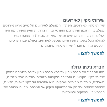
רותי ניקיון לאירועים
רותי ניקיון לאירועים: הפתרון המושלם לאירועים חלומיים ארגון אירועים
לב בין התכנון המתוחכם והפרטי ובין היצירתיות האין סופית. מה היה
ול להיות עוד יותר מרשים ומושך מאירוע מצליח? התשובה תלויה
עלה מכל באיכות השירותים שנספק לאורחים. בעולם שבו הפרטים
טנים מהווים הבדל, שירותי ניקיון מקצועיים
משך לחצו »
רת ניקיון גדולה
ו התפקיד של חברת ניקיון גדולה? חברת ניקיון גדולה מתמחה בספק
רותי ניקיון מקצועיים ותחזוקה ללקוחות מגוונים, כוללים מבני מגורים,
רדים, מוסדות ציבוריים ועסקים. היא אחראית על ניקוי רצפות, חלונות,
יפת שטחים וכל הקשור לתחזוקה וניקיון של המרחב. מהי חשיבותה של
רת ניקיון לעסקים ולמוסדות
משך לחצו »