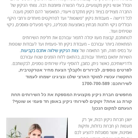
הכולל אנשי ניקיון מקצועיים, בעלי הכשרה ומיומנות רבה. צוותי הניקיון של
החברה מצוידים בציוד ניקיון מתקדם וייעודי, המאפשר להם לספק מענה
לכל דרישה – מעבודות ניקיון "פשוטות" ועד לפרויקטים מיוחדים ורחבי היקף
הכוללים ניקוי חלונות מבחוץ באמצעות סנפלינג, ניקוי מפעלים ומוסכים, ניקוי
שטיחים ועוד.
לנוחותכם, קבוצת מעוז יכולה לתפור עבורכם את חליפת השירותים
המתאימה ביותר עבורכם – מעבודת ניקיון חד-פעמית ועד לעבודות שוטפות
על בסיס חוזה, תוך התאמה של
צוות הניקיון שילווה אתכם בקביעות
.
השירות יותאם במיוחד עבורכם, בהתאם ללוח הזמנים שנוח עבורכם
ולדרישותיכם, כאשר ניתן, כמובן, להוסיף עליו שירותים נוספים, לבקשתכם.
לפרטים נוספים, לבירורים ולקבלך הצעת מחיר אטרקטיבית,
התקשרו עכשיו למוקד הארצי שלנו ונציגינו ישמחו לעמוד
לשירותכם: 1700-700-589
מחפשים חברת ניקיון מקצועית המספקת את כל השירותים תחת
קורת גג אחת? זקוקים לשירותי ניקיון באופן חד פעמי או שוטף?
הגעתם למקום הנכון!
ישנן חברות ניקיון רבות, אך רק
מעטות הן חברות גדולות, ותיקות
ואמינות, אשר מסוגלות להציע לכם