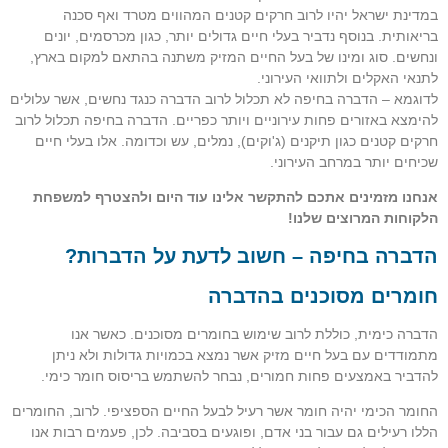
במדינת ישראל יהיו לרוב חרקים קטנים המהווים מטרד ואף סכנה
בריאותית. בנוסף נדביר בעלי חיים גדולים יותר, כגון מכרסמים, יונים
ונחשים. סוג ומינו של בעל החיים המזיק משתנה בהתאם למקום בארץ,
לתנאי האקלים ולתוואי העירוני.
לדוגמא – הדברה בחיפה לא תכלול לרוב הדברה כנגד נחשים, אשר עלולים
להימצא באזורים פחות עירוניים ויותר כפריים. הדברה בחיפה תכלול לרוב
חרקים קטנים כגון תיקנים (ג'וקים), נמלים, עש וכדומה. אלו בעלי חיים
שכיחים יותר במרחב העירוני.
אנחנו מזמינים אתכם להתקשר אלינו עוד היום ולהצטרף למשפחת
הלקוחות המרוצים שלנו!
הדברה בחיפה – חשוב לדעת על הדברות?
חומרים מסוכנים בהדברה
הדברה כימית, כוללת לרוב שימוש בחומרים מסוכנים. כאשר אנו
מתמודדים עם בעל חיים מזיק אשר נמצא בכמויות גדולות ולא ניתן
להדביר באמצעים פחות חמורים, נבחר להשתמש בריסוס חומר כימי.
החומר הכימי יהיה חומר אשר רעיל לבעל החיים הספציפי. לרוב, החומרים
הללו רעילים גם עבור בני אדם, ופוגעים בסביבה. לכן, פעמים רבות אנו