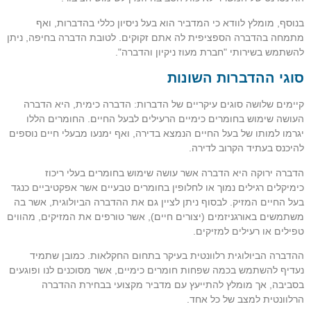
בנוסף, מומלץ לוודא כי המדביר הוא בעל ניסיון כללי בהדברות, ואף
מתמחה בהדברה הספציפית לה אתם זקוקים. לטובת הדברה בחיפה, ניתן
להשתמש בשירותי "חברת מעוז ניקיון והדברה".
סוגי ההדברות השונות
קיימים שלושה סוגים עיקריים של הדברות: הדברה כימית, היא הדברה
העושה שימוש בחומרים כימיים הרעילים לבעל החיים. החומרים הללו
יגרמו למותו של בעל החיים הנמצא בדירה, ואף ימנעו מבעלי חיים נוספים
להיכנס בעתיד הקרוב לדירה.
הדברה ירוקה היא הדברה אשר עושה שימוש בחומרים בעלי ריכוז
כימיקלים רגילים נמוך או לחלופין בחומרים טבעיים אשר אפקטיביים כנגד
בעל החיים המזיק. לבסוף ניתן לציין גם את ההדברה הביולוגית, אשר בה
משתמשים באורגניזמים (יצורים חיים), אשר טורפים את המזיקים, מהווים
טפילים או רעילים למזיקים.
ההדברה הביולוגית רלוונטית בעיקר בתחום החקלאות. כמובן שתמיד
נעדיף להשתמש בכמה שפחות חומרים כימיים, אשר מסוכנים לנו ופוגעים
בסביבה, אך מומלץ להתייעץ עם מדביר מקצועי בבחירת ההדברה
הרלוונטית למצב של כל אחד.