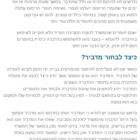
נדרשים לא להיכנס לבית או חלל שהודבר, במשך שעות ארוכות או אף
ימים עד שחומרי הריסוס ייעלמו לגמרי. נשימת חומרי הריסוס עלולה
לפגוע בנו באופן קשה, במיוחד בילדים קטנים, להם יש גוף קטן
משמעותית והם פגיעים לחומרים הללו עוד יותר.
ישנם חומרים שהמשרד להגנת הסביבה הגדיר כלא חוקיים לשימוש
בהדברה. לדוגמא – בעבר נהגו להשתמש בהדברה כימית בחומרים
המכילים זרחן, וכיום הדבר אינו חוקי.
כיצד לבחור מדביר?
כאשר אנו לא מצליחים להיפטר מהמזיקים בבית, זה הזמן לקרוא לעזרתו
של המדביר. המדביר הוא גורם מוסמך אשר יודע כיצד לבצע את פעולת
ההדברה ובקיא בחומרי ההדברה השונים.
המדביר יידע להתאים את שיטת ההדברה ולבחור את החומרים
הרלוונטיים בהתאם לבעיה – למין בעל החיים המזיק, לכמויות שלו ולמקום
בוא הוא נמצא.
בראש ובראשונה יש לוודא כי המדביר אותו בחרתם הוא מדביר מוסמך
בעל היתר הדברה מהמשרד לאיכות הסביבה. שאלו את המדביר אם הוא
מחזיק ברישיון, ובקשו את פרטיו. בדקו לאחר מכן במאגר של המשרד
לאיכות הסביבה כי המדביר אכן בעל רישיון. המאגר הזה נמצא באתר
האינטרנט של המשרד לאיכות הסביבה וזמין לשימוש הציבור.