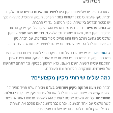
חברת ניקוי
המטרה העיקרית שלשירותי ניקיון היא
לשפר את איכות החיים
עבור הלקוח.
חברת ניקוי פועלת כיוםמול לקוחות במגזר הפרטי, העסקי והמוסדי. כתוצאה מכך
יש מספר הבדלים בין שירותי ניקוי הניתנים על ידי החברה:
א. בתים פרטיים
– בבתים פרטיים הדגש הוא בעיקר על ניקוי אבק, הרמת
רהיטים, ניקיון כלים, שאיבת שטחים וכן הלאה.
ב. בניינים משותפים
– ניקיון
שלבניינים נחשב מורכב היות והוא מחייב טיפול במדרגות. עם חברת ניקוי
מקצועית תוכלו לחסוך את עוגמת הנפש וגם לצמצם את הוצאות ועד הבית.
ג.
משרדים
– אי אפשר לדבר על חברת ניקוי מבלי להזכיר שירות המתאים עבור
משרדים ועסקים. במשרדים יש חשיבות אדירהעבור הניקיון וזאת משום שאין
הזדמנות שנייה לעשות רושם ראשוני. כדאי להשקיע בניקיון וכך לתרום לתחושה
של האורחים, המבקרים, הלקוחות וגם העובדים.
כמה עולים שירותי ניקיון מקצועיים?
חברה כמו
מעוז אחזקה ניקיון ושרותים בע"מ
מוכיחה שלא תמיד מחיר יקר
הוא פונקציה של איכות. אצלנו תוכלו לתאם סל שירותי ניקיון אטרקטיבי
בעלות
משתלמת
. כל מה שאתם צריכים לעשות הוא להשאיר פרטים באתר או ליצור
קשר טלפוני עם אחד הנציגים. אנחנו כבר נדאג לתאם מולכם את השירות
המוביל בארץ ולתרום לאיכות החיים שלכם באופן מיידי.