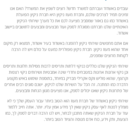
עובדים באשדוד ועברתם למשרד חדש? רוצים לשפץ את המשרד? האם אנו
זמינים תמיד לצרכים שלכם, וחברת מעוז ניקיון היא חברת ניקיון הפועלת
באשדוד כמו גם באזור שמסביב מציעה לכם את כל מערך שירותי הניקיון
האיכותיים שלנו חברתנו מסוגלת לספק ועוד מבצעים ומבצעים לתושבים ביישוב
אשדוד.
אם אתם מחפשים שירותי ניקיון להזמנה באשדוד בעיר אשדוד, תמצאו רק מיקום
אחד שהוא מעוז ניקיון: חברת ניקיון פופולרית כמעט על כולם ויש לה הרבה
לקוחות מרוצים שמפנים,
שירותי הניקיון שלנו כוללים כניקוי דלתות ותריסים לרבות מסילות חלונות ותריסים
וכן ניקוי ארונות ארונות במטבחים וחדרי שינה אמבטיות ושירותים ניקוי רצפות
וקרצוף, שהוא פוליש ווקס אקרילי מבריק במיוחד, בתוספת שימוש באיש מקצוע
הדברה כמו המתנה. זה הכל על השירות שלנו לניקיון. ישנם סוגים רבים אחרים
של פתרונות ניקיון שאנו יכולים לספק, אנו מציעים מגוון הנחות ומבצעים.
שירותי ניקיון באשדוד של חברת מעוז הוא הטוב ביותר עבור העסק שלך כי לא
מומלץ לפנות לאף עסק ניקיון שאין לך מידע אמין עליו. יותר. אתה חייב ללמוד
עוד על חברת הניקיון שאתה מתכנן לבחור, ויש לנו הרבה דברים לספק לך, כמו
הצעות, ותק וידע, כוח אדם מנוסה והציוד הטוב ביותר.