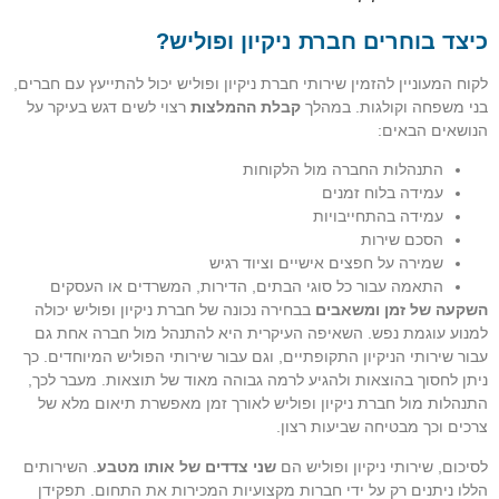
כיצד בוחרים חברת ניקיון ופוליש?
לקוח המעוניין להזמין שירותי חברת ניקיון ופוליש יכול להתייעץ עם חברים,
בני משפחה וקולגות. במהלך
קבלת ההמלצות
רצוי לשים דגש בעיקר על
הנושאים הבאים:
התנהלות החברה מול הלקוחות
עמידה בלוח זמנים
עמידה בהתחייבויות
הסכם שירות
שמירה על חפצים אישיים וציוד רגיש
התאמה עבור כל סוגי הבתים, הדירות, המשרדים או העסקים
השקעה של זמן ומשאבים
בבחירה נכונה של חברת ניקיון ופוליש יכולה
למנוע עוגמת נפש. השאיפה העיקרית היא להתנהל מול חברה אחת גם
עבור שירותי הניקיון התקופתיים, וגם עבור שירותי הפוליש המיוחדים. כך
ניתן לחסוך בהוצאות ולהגיע לרמה גבוהה מאוד של תוצאות. מעבר לכך,
התנהלות מול חברת ניקיון ופוליש לאורך זמן מאפשרת תיאום מלא של
צרכים וכך מבטיחה שביעות רצון.
לסיכום, שירותי ניקיון ופוליש הם
שני צדדים של אותו מטבע
. השירותים
הללו ניתנים רק על ידי חברות מקצועיות המכירות את התחום. תפקידן