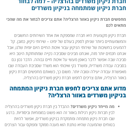
חברת ניקיון משרדים בהרצליה – למה לבחור
חברת ניקיון שמתמחה בניקיון משרדים
מחפשים חברת ניקיון באזור הרצליה? אתם צריכים לבחור את מה שהכי
מתאים לכם
חברת ניקיון מקצועית היא חברה שמספקת את אחד השירותים החשובים
והמשמעותיים ביותר שניתן לספק בעולם של ימינו – שירותי ניקיון, כמובן. קל
להמעיט בחשיבות של שירותי הניקיון עבור איכות החיים היום יומית שלנו, אבל
אנחנו חכמים יותר מזה, ואנחנו מבינים שסביבה נקייה שמתוחזקת היטב היא
סביבה שבה אפשר לדבר באופן מעשי על איכות חיים גבוהה. הדבר נכון גם
בסביבה עבודה משרדית, ומשרד נקי ואיכותי הוא משרד שסביבת העבודה שבו
מאפשרת עבודה יעילה וטובה יותר. משום כך, כשאתם מחפשים חברת ניקיון
באזור הרצליה, אתם צריכים לחפש חברת ניקיון משרדים בהרצליה.
מדוע אתם צריכים לחפש חברת ניקיון המתמחה
בניקיון משרדים באזור הרצליה?
מה מייחד ניקיון משרדים?
ההבדל בין חברת ניקיון משרדים בהרצליה
לבין חברות ניקיון רגילות באזור זה הוא פשוט במומחיות וביסודיות. ברגע
שבו חברת ניקיון מתמחה ומתמקדת בניקיון משרדים, אפשר להיות
בטוחים שהמענה שהיא נותנת הוא מענה ממוקד ומפוקס עבור הצרכים