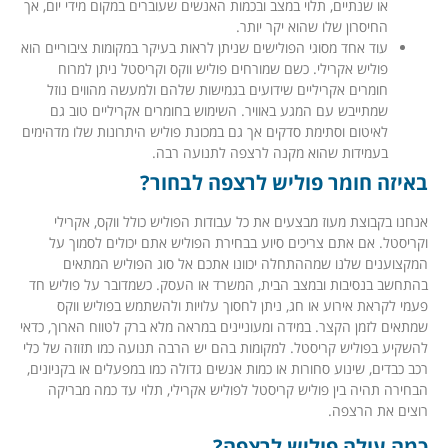
או שנתיים, תלוי במצב ובכמות האנשים שעוברים במקום מידי יום, אך
החיסרון שלו שהוא יקר יותר.
עוד אחד מסוגי הפולישים שניתן לראות בעיקר במקומות ציבוריים הוא
פוליש אקרילי. כשם שמורחים פוליש ווקס וקריסטל ניתן למרוח
חומרים אקריליים שידועים בגמישות שלהם ולמעשה מהווים נוזל
שמתייבש עם המגע באוויר. השימוש בחומרים אקריליים טוב גם
לאיטום וסתימת סדקים אך גם במכונת פוליש היתרונות שלו מדהימים
בעמידות שהוא מקנה לרצפה לתנועה רבה.
באיזה חומר פוליש לרצפה לבחור?
אנחנו בקבוצת מעוז מבצעים את כל עבודות הפוליש כולל ווקס, אקרילי
וקריסטל. אם אתם צריכים סיוע בבחירת הפוליש אתם יכולים לסמוך על
המקצוענים שלנו שמההתחלה יכוונו אתכם אל סוג הפוליש המתאים
בהתחשב בנסיבות ובמצב הבית, המשרד או העסק. כשמדובר על פוליש חד
פעמי לקראת אירוע או חג, ניתן לחסוך עלויות ולהשתמש בפוליש ווקס
שמתאים לזמן הקצר. במידה ומעוניינים במראה מלא ברק לטווח הארוך, כדאי
להשקיע בפוליש קריסטל. למקומות בהם יש הרבה תנועה כמו תזוזה של כלי
רכב כבדים, שינוע סחורות או כמות אנשים גדולה כמו במפעלים או בקניונים,
הבחירה תהיה בין פוליש קריסטל לפוליש אקרילי, תלוי עד כמה מבריקה
רוצים את הרצפה.
כמה עולה פוליש לרצפה?