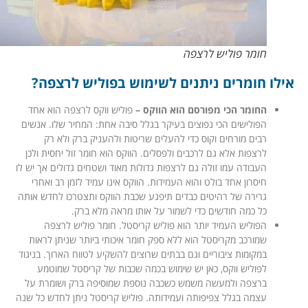
חומר פוליש לרצפה
אילו חומרים ניתנים לשימוש בפוליש לרצפה?
החומר הכי מפורסם הוא הווקס –
פוליש ווקס לרצפה הוא אחד
הפולישים הכי נפוצים בעיקר בגלל סיבה אחת: המחיר שלו. אנשים
רבים מורחים וקוס כדי להעלים שריטות ולהעניק ברק ולא רק
לרצפות אלא גם לרכבים ולפסלים. הווקס הוא חומר זול יחסית ולכן
העבודה עמו זולה גם לרצפות גדולות מאוד ושטחים גדולים אך יש לו
חיסרון אחד בולט והוא העמידות. הווקס אינו עמיד לזמן רב ואחרי
גרירה של רהיטים כבדים תיפגע שכבת הווקס ותצטרכו לחדש אותה
כל כמה חודשים כדי לשמור על אותו מראה מלא ברק.
הפוליש העמיד יותר הוא פוליש קריסטל. חומר פוליש לרצפה
שמורכב מקריסטל הוא ללא ספק חומר איכותי ביותר שניתן לראות
במקומות ציבוריים וגם בבתים שרוצים להשקיע לטווח הארוך. בניגוד
לפוליש ווקס, כאן יש שימוש בכמה שכבות של קריסטל שמוטמע
ברצפה ולמעשה משמש כשכבה נוספת שמוסיפה ברק ושומרת על
עצמה בגלל צפיפותה ועמידותה. פוליש קריסטל ניתן לחדש כל שנה