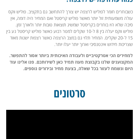
כשבוחרים חומר לפוליש לרצפה יש צורך להתחשב גם בתקציב. פוליש ווקס
עולה משמעותית זול יותר מאשר פוליש קריסטל ואם המחיר היה דומה, אין
סיבה שלא היו בוחרים בקריסטל שמשיג תוצאות טובות יותר ולאורך זמן.
פוליש ווקס יעלה בין 8 ל-10 שקלים למטר רבוע כאשר פוליש קריסטל נע בין
15 ל-20 שקלים. המחיר תלוי גם במצב הרצפה כאשר רצפות ישנות מאוד
שצריכות חידוש אינטנסיבי וארוך יותר יעלו יותר.
למחירים הכי אטרקטיביים ולעבודה האיכותית ביותר אסור להתפשר.
המקצוענים שלנו בקבוצת מעוז תמיד כאן לשירותכם. פנו אלינו עוד
היום ונשמח לעזור בכל שאלה, בצעת מחיר ובירורים נוספים.
סרטונים