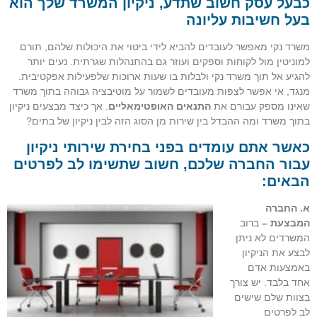
כבעל עסק חשוב שתדע, ניקיון המשרד שלך הוא
בעל חשיבות עליונה
משרד נקי מאפשר לעובדים להביא לידי ביטוי את היכולות שלהם, תורם
למוניטין מול לקוחות וספקים ועוזר גם בהתנהלות שגרתית. נעים יותר
להגיע אל תוך משרד נקי ולבלות בו שעות ארוכות שלפעילות אפקטיבית.
מנגד, אי אפשר לצפות מעובדים לשמור על מוטיבציה גבוהה בתוך משרד
שאינו מספק עבורם את
התנאים האופטימאליים
. אך כיצד מבצעים ניקיון
בתוך משרד ומה ההבדל בין שירות מן הסוג הזה לבין ניקיון של בתים?
כאשר אתם עומדים בפני בחירת שירותי ניקיון
עבור החברה שלכם, חשוב שתשימו לב לפרטים
הבאים:
א. החברה
המבצעת –
ברוב
המשרדים לא ניתן
לבצע את הניקיון
באמצעות אדם
אחד בלבד. יש צורך
בצוות שלם שישים
לב לפרטים