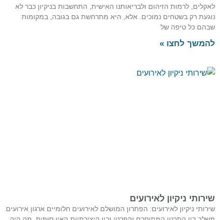
לאקלים, לרמות הזיהום ולבריאותנו האישית, התחשבות בניקיון כבר לא
נוגעת רק בשטחים נמוכים. אלא, היא מתרחשת גם בגובה, במקומות
שבהם כל טיפה של
להמשך לחצו »
שירותי ניקיון לאירועים
שירותי ניקיון לאירועים: הפתרון המושלם לאירועים חלומיים ארגון אירועים
משלב בין התכנון המתוחכם והפרטי ובין היצירתיות האין סופית. מה היה