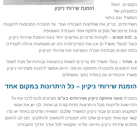
הקטנים, יטפל
הזמנת שירותי ניקיון
במטבחון של
המשרד וגם בתאי
השירותים, יבריק את שולחנות העבודה ועוד. על החברה המבצעת להקצות
צוות מיומן של מנקים ולפקח אחר העבודה השוטפת.
ב. לוח זמנים
– לקוחות פרטיים גמישים יותר בעת הזמנת שירותי ניקיון,
בעוד לבעלי משרדים אין את הפריבילגיה הזו.יש משמעות גדולה לעמידה
בלוח זמנים מבחינת חברה המציעה את שירותי הניקיון.
ג. מחיר
– בעלי משרד לא צריכים לשאת בהוצאות גבוהות על מנת לשפר
את התנאים ולהבטיח תחזוקה נעימה. היום אפשר ליהנות משירותי ניקיון
משרד איכותיים גם במחיר נמוך ומשתלם.
הזמנת שירותי ניקיון – כל היתרונות במקום אחד
בחברת
מעוז אחזקה ניקיון ושירותים בע"מ
מציעים לכם לרכז את כל
הדרישות וליהנות מכל היתרונות תחת קורת גג אחת. לנו יש את אנשי
המקצוע הנכונים עבור ניקיון המשרד שלכם. השאירו פרטים באתר או צרו
קשר עם אחד הנציגים שלנו ולא תצטרכו להמשיך להתלבט. תנו לנו לתאם
מולכם שירותי ניקיון ותיהנו מליווי מקצועי לכל אורך הדרך והעבודה.