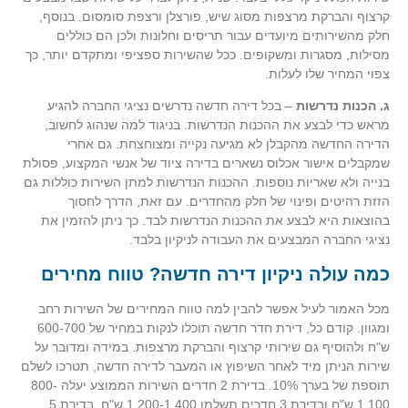
קרצוף והברקת מרצפות מסוג שיש, פורצלן ורצפת סומסום. בנוסף,
חלק מהשירותים מיועדים עבור תריסים וחלונות ולכן הם כוללים
מסילות, מסגרות ומשקופים. ככל שהשירות ספציפי ומתקדם יותר, כך
צפוי המחיר שלו לעלות.
ג. הכנות נדרשות
– בכל דירה חדשה נדרשים נציגי החברה להגיע
מראש כדי לבצע את ההכנות הנדרשות. בניגוד למה שנהוג לחשוב,
הדירה החדשה מהקבלן לא מגיעה נקייה ומצוחצחת. גם אחרי
שמקבלים אישור אכלוס נשארים בדירה ציוד של אנשי המקצוע, פסולת
בנייה ולא שאריות נוספות. ההכנות הנדרשות למתן השירות כוללות גם
הזזת רהיטים ופינוי של חלק מהחדרים. עם זאת, הדרך לחסוך
בהוצאות היא לבצע את ההכנות הנדרשות לבד. כך ניתן להזמין את
נציגי החברה המבצעים את העבודה לניקיון בלבד.
כמה עולה ניקיון דירה חדשה?
טווח מחירים
מכל האמור לעיל אפשר להבין למה טווח המחירים של השירות רחב
ומגוון. קודם כל, דירת חדר חדשה תוכלו לנקות במחיר של 600-700
ש"ח ולהוסיף גם שירותי קרצוף והברקת מרצפות. במידה ומדובר על
שירות הניתן מיד לאחר השיפוץ או המעבר לדירה חדשה, תטרכו לשלם
תוספת של בערך 10%. בדירת 2 חדרים השירות הממוצע יעלה 800-
1,100 ש"ח ובדירת 3 חדרים תשלמו 1,200-1,400 ש"ח. בדירת 5