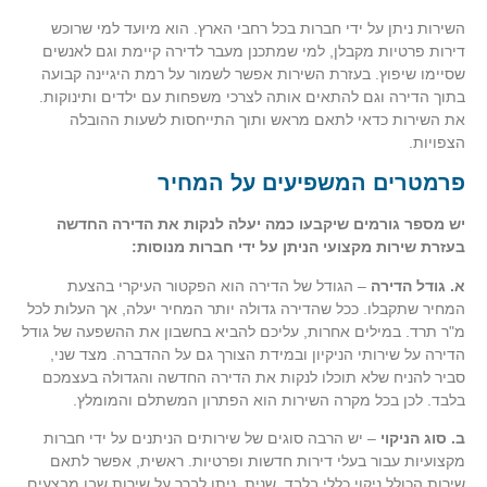
השירות ניתן על ידי חברות בכל רחבי הארץ. הוא מיועד למי שרוכש
דירות פרטיות מקבלן, למי שמתכנן מעבר לדירה קיימת וגם לאנשים
שסיימו שיפוץ. בעזרת השירות אפשר לשמור על רמת היגיינה קבועה
בתוך הדירה וגם להתאים אותה לצרכי משפחות עם ילדים ותינוקות.
את השירות כדאי לתאם מראש ותוך התייחסות לשעות ההובלה
הצפויות.
פרמטרים המשפיעים על המחיר
יש מספר גורמים שיקבעו כמה יעלה לנקות את הדירה החדשה
בעזרת שירות מקצועי הניתן על ידי חברות מנוסות:
א. גודל הדירה
– הגודל של הדירה הוא הפקטור העיקרי בהצעת
המחיר שתקבלו. ככל שהדירה גדולה יותר המחיר יעלה, אך העלות לכל
מ"ר תרד. במילים אחרות, עליכם להביא בחשבון את ההשפעה של גודל
הדירה על שירותי הניקיון ובמידת הצורך גם על ההדברה. מצד שני,
סביר להניח שלא תוכלו לנקות את הדירה החדשה והגדולה בעצמכם
בלבד. לכן בכל מקרה השירות הוא הפתרון המשתלם והמומלץ.
ב. סוג הניקוי
– יש הרבה סוגים של שירותים הניתנים על ידי חברות
מקצועיות עבור בעלי דירות חדשות ופרטיות. ראשית, אפשר לתאם
שירות הכולל ניקוי כללי בלבד. שנית, ניתן לברר על שירות שבו מבצעים