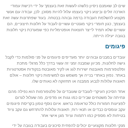
שים לב שאמנם ניסיון כלשהו לעשות זאת בעצמך על ידי רכישת עמודי
הארכה זולים וביצוע ניקוי בעצמו עלול להיות מסוכן. לכן, עבודה עם אנשי
מקצוע להשלמת העבודה ברמה גבוהה בבטחה. בעוד שפתרונות עשה זאת
בעצמך, כגון חומרי ניקוי מגנטיים עשויים לעבוד על חלונות חיצוניים, הם
עשויים שלא תמיד לייצר תוצאות אופטימליות כפי שמערכת ניקוי חלונות
בגובה יעילה הייתה.
פיגומים
עובדים במבנים גבוהים יותר מעדיפים פיגומים על פני סולמות כדי לקבל
גישה לחלונות, מכיוון שמבנה זמני זה עשוי בדרך כלל מרגלי מתכת
ופלטפורמות מאובטח ישירות לגג או לקיר מאובטח בנקודות אסטרטגיות
באתר. נפוץ באתרי בנייה אך משמש גם למשימות ניקוי חלונות – אולם
תאונות עלולות לנבוע ממבנה או תחזוקה לא נאותים שלו.
אחד הסיכון העיקרי לעובדים שעובדים על פלטפורמות הוא נפילה מהם
ונחיתה על משטחים שבירים כמו גגות או מדפים, מה שעלול לגרום
לפציעות חמורות כולל טראומה בראש. איום נוסף טמון בקריסת פיגומים
עקב עומסים כבדים או תנאי רוח; תאונות עלולות להתרחש גם עקב ציוד
בטיחות לא מספיק כמו רתמות וציוד מגן אישי אחר.
מנקי חלונות מקצועיים יכולים להפחית סיכונים בעבודה בגובה על ידי