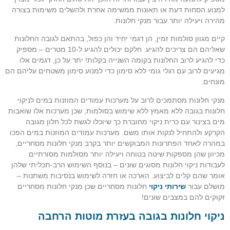
למנוע הסחות דעת או תאונות ממשימה אחרת ולהשלים משימות בצורה
מהירה ויעילה יותר עבור מנקי חלונות.
קיים מגוון סולמות זמין, הן דגמי יחיד והן כפול, בהתאם לגובה החלונות
שאליהם הם צריכים להגיע. חלקם יכולים להגיע ל-10 מטרים – מספיק
כדי להגיע לרוב החלונות בקומה השנייה בקלות! יתר על כן, דגמים אלו
מגיעים לרוב עם רגלי גומי ללא סימון כדי למנוע סימון משטחים עליהם הם
מונחים.
מנקי חלונות מסתמכים לרוב על מערכות עמודים המוזנות במים לניקוי
חלונות בגובה ללא מאמץ ללא שימוש בסולמות, שכן מערכות אלו שואבות
מים בצינור עם כרית ניקוי מחוברת כך שיוכלו לגשת לכל חלון מגובה
הקרקע ולהתחיל לנקות אותו משם. מערכות עמודים המוזנות במים הפכו
במהרה לאחד הפתרונות המבוקשים יותר בקרב מנקי חלונות מסחריים,
מכיוון שהן מספקות שיטה בטוחה ויעילה יותר מסולמות מסורתיים
לעבודות ניקוי חלונות מסוגים שונים – בנוסף השימוש הרב-תכליתי שלהן
אומר שהם קלים לביצוע. הארכה או חזרה לשימוש בנסיבות משתנות –
מושלם עבור
שירותי ניקוי
חלונות מסחריים שכן מנקי חלונות מסחריים
זקוקים להם במצבים שונים!
ניקוי חלונות בגובה בעזרת מוטות הרחבה