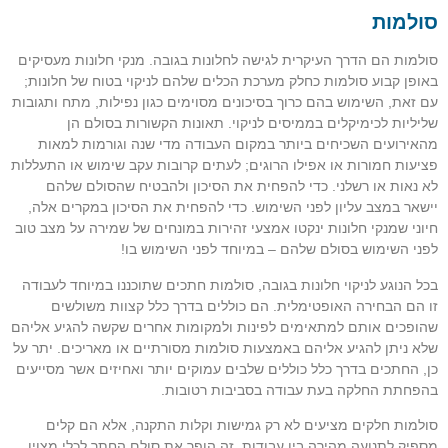
סולמות
סולמות הם הדרך העיקרית לגישה לחלונות בגובה. מנקי חלונות מעסיקים
באופן קבוע סולמות כחלק מערכת הכלים שלהם לניקוי בטוח של חלונות;
עם זאת, השימוש בהם כרוך בסיכונים מסוימים כגון נפילות, מתח ותגובות
שליליות לכימיקלים בממיסים לניקוי. תאונות הקשורות בסולם הן
מהאירועים השכיחים ביותר במקום העבודה מדי שנה וגורמות למאות
פציעות חמורות או אפילו הרוגים; לעתים קרובות עקב שימוש או התעללות
לא נאות או רשלני. כדי להפחית את הסיכון ולהבטיח שהסולם שלהם
יישאר במצב עליון לפני השימוש. כדי להפחית את הסיכון במקרים אלה,
חיוני שמנקי חלונות ינקטו אמצעי זהירות במונחים של שמירה על מצב טוב
לפני השימוש בסולם שלהם – במיוחד לפני השימוש בו!
בכל הנוגע לניקוי חלונות בגובה, סולמות חתכים שתוכננו במיוחד לעבודה
זו הם הבחירה האופטימלית. הם כוללים בדרך כלל קצוות משולשים
שהופכים אותם למתאימים לפינות ולמקומות אחרים שקשה להגיע אליהם
שלא ניתן להגיע אליהם באמצעות סולמות מסורתיים או מאריכים. יתר על
כן, החתכים בדרך כלל כוללים שלבים עמוקים יותר ואחיזים אשר מסייעים
בהפחתת החלקה בעת עבודה בסביבות רטובות.
סולמות חלקים מציעים לא רק גמישות וקלות התקנה, אלא הם קלים
מספיק לתנועה מהירה בין עבודות. זה הופך את סולם החתך לכלי מצוין