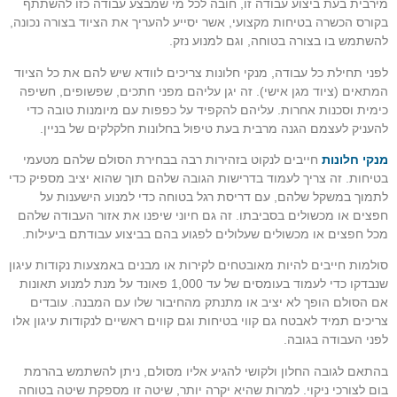
מירבית בעת ביצוע עבודה זו, חובה לכל מי שמבצע עבודה כזו להשתתף
בקורס הכשרה בטיחות מקצועי, אשר יסייע להעריך את הציוד בצורה נכונה,
להשתמש בו בצורה בטוחה, וגם למנוע נזק.
לפני תחילת כל עבודה, מנקי חלונות צריכים לוודא שיש להם את כל הציוד
המתאים (ציוד מגן אישי). זה יגן עליהם מפני חתכים, שפשופים, חשיפה
כימית וסכנות אחרות. עליהם להקפיד על כפפות עם מיומנות טובה כדי
להעניק לעצמם הגנה מרבית בעת טיפול בחלונות חלקלקים של בניין.
מנקי חלונות
חייבים לנקוט בזהירות רבה בבחירת הסולם שלהם מטעמי
בטיחות. זה צריך לעמוד בדרישות הגובה שלהם תוך שהוא יציב מספיק כדי
לתמוך במשקל שלהם, עם דריסת רגל בטוחה כדי למנוע הישענות על
חפצים או מכשולים בסביבתו. זה גם חיוני שיפנו את אזור העבודה שלהם
מכל חפצים או מכשולים שעלולים לפגוע בהם בביצוע עבודתם ביעילות.
סולמות חייבים להיות מאובטחים לקירות או מבנים באמצעות נקודות עיגון
שנבדקו כדי לעמוד בעומסים של עד 1,000 פאונד על מנת למנוע תאונות
אם הסולם הופך לא יציב או מתנתק מהחיבור שלו עם המבנה. עובדים
צריכים תמיד לאבטח גם קווי בטיחות וגם קווים ראשיים לנקודות עיגון אלו
לפני העבודה בגובה.
בהתאם לגובה החלון ולקושי להגיע אליו מסולם, ניתן להשתמש בהרמת
בום לצורכי ניקוי. למרות שהיא יקרה יותר, שיטה זו מספקת שיטה בטוחה