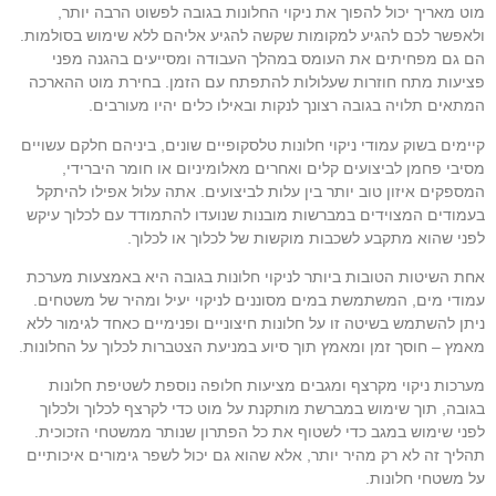
מוט מאריך יכול להפוך את ניקוי החלונות בגובה לפשוט הרבה יותר,
ולאפשר לכם להגיע למקומות שקשה להגיע אליהם ללא שימוש בסולמות.
הם גם מפחיתים את העומס במהלך העבודה ומסייעים בהגנה מפני
פציעות מתח חוזרות שעלולות להתפתח עם הזמן. בחירת מוט ההארכה
המתאים תלויה בגובה רצונך לנקות ובאילו כלים יהיו מעורבים.
קיימים בשוק עמודי ניקוי חלונות טלסקופיים שונים, ביניהם חלקם עשויים
מסיבי פחמן לביצועים קלים ואחרים מאלומיניום או חומר היברידי,
המספקים איזון טוב יותר בין עלות לביצועים. אתה עלול אפילו להיתקל
בעמודים המצוידים במברשות מובנות שנועדו להתמודד עם לכלוך עיקש
לפני שהוא מתקבע לשכבות מוקשות של לכלוך או לכלוך.
אחת השיטות הטובות ביותר לניקוי חלונות בגובה היא באמצעות מערכת
עמודי מים, המשתמשת במים מסוננים לניקוי יעיל ומהיר של משטחים.
ניתן להשתמש בשיטה זו על חלונות חיצוניים ופנימיים כאחד לגימור ללא
מאמץ – חוסך זמן ומאמץ תוך סיוע במניעת הצטברות לכלוך על החלונות.
מערכות ניקוי מקרצף ומגבים מציעות חלופה נוספת לשטיפת חלונות
בגובה, תוך שימוש במברשת מותקנת על מוט כדי לקרצף לכלוך ולכלוך
לפני שימוש במגב כדי לשטוף את כל הפתרון שנותר ממשטחי הזכוכית.
תהליך זה לא רק מהיר יותר, אלא שהוא גם יכול לשפר גימורים איכותיים
על משטחי חלונות.