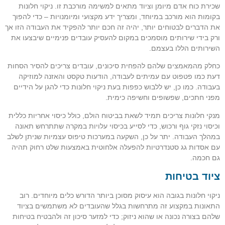
שכירת כוח אדם מיומן וציוד מתאים למשימה מורכבת זו. ניקוי חלונות
בקומות הוא מורכב במיוחד, ומצריך ידע מקצועי ומיומנויות – כדי להפוך
את הדברים לבטוחים יותר, יהיה זה חכם יותר להפקיד את העבודה הזו אך
ורק בידי שירותים מוסמכים במקום להעסיק עובדים פנימיים שיבצעו את
השירותים הללו בעצמם.
כחלק מהמאמצים שלהם להפחית סיכונים, עובדים צריכים להסיר הסחות
דעת כמו פטפוט עם עמיתים לעבודה, הודעות טקסט והאזנה למוזיקה
בעבודה. כמו כן, יש ללבוש כפפות בעת ניקוי חלונות כדי להגן על הידיים
מפני חתכים, שפשופים וחשיפה כימית.
מנקי חלונות צריכים תמיד לשאת בביטוח הולם, כולל כיסוי אחריות כללית
וכיסוי נזקי גוף ורכוש, כדי לסייע בכיסוי עלויות במקרה שתתרחש תאונה
במהלך העבודה. יתר על כן, השקעה במערכות טיפוס עצמיות שניתן לשלב
עם אסדות גג סטנדרטיות להפעלה אלחוטית באמצעות שלט רחוק תהיה
גם חכמה.
ציוד בטיחות
ניקוי חלונות בגובה הוא עיסוק מסוכן ביותר הדורש כלים מיוחדים. רוב
התאונות במקצוע זה מתרחשות בגלל שהעובדים לא משתמשים בציוד
שלהם בצורה נכונה או שהוא ניזוק; כדי למזער סיכון זה ולהבטיח בטיחות