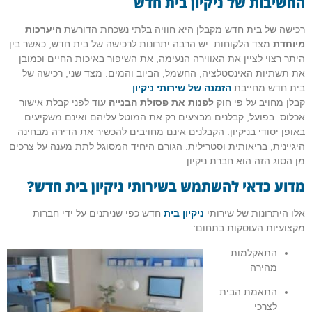
החשיבות של ניקיון בית חדש
רכישה של בית חדש מקבלן היא חוויה בלתי נשכחת הדורשת
היערכות
מיוחדת
מצד הלקוחות. יש הרבה יתרונות לרכישה של בית חדש, כאשר בין
היתר רצוי לציין את האווירה הנעימה, את השיפור באיכות החיים וכמובן
את תשתיות האינסטלציה, החשמל, הביוב והמים. מצד שני, רכישה של
בית חדש מחייבת
הזמנה של שירותי ניקיון
.
קבלן מחויב על פי חוק
לפנות את פסולת הבנייה
עוד לפני קבלת אישור
אכלוס. בפועל, קבלנים מבצעים רק את המוטל עליהם ואינם משקיעים
באופן יסודי בניקיון. הקבלנים אינם מחויבים להכשיר את הדירה מבחינה
היגיינית, בריאותית וסטרילית. הגורם היחיד המסוגל לתת מענה על צרכים
מן הסוג הזה הוא חברת ניקיון.
מדוע כדאי להשתמש בשירותי ניקיון בית חדש?
אלו היתרונות של שירותי
ניקיון בית
חדש כפי שניתנים על ידי חברות
מקצועיות העוסקות בתחום:
התאקלמות
מהירה
התאמת הבית
לצרכי