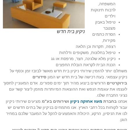
המשפחה,
לרבות תינוקות
וילדים
טיפול באבק
מצטבר
ניקיון בית חדש
הסרת כתמים
מקירות,
רצפה, תקרות וכן הלאה
טיפול בחלונות, משקופים ודלתות
ניקיון מלא שלגינה, חצר, מרפסת או גג
הכנת הבית לקראת הובלת החפצים
משתלם יותר להזמין שירותי ניקיון בית חדש מאשר לבזבז זמן וכסף על
ניקיון עצמאי. בעת רכישה של בית חדש יש המון
סידורים
בירוקרטיים
הדורשים ביצוע מהיר תוך ימים ספורים. אדם המעוניין לחסוך
לעצמו את עוגמת הנפש ואת ההוצאות המיותרות מוזמן ליצור קשר עם
נציגי החברה שלנו.
אנחנו
בחברת
מעוז אחזקה ניקיון
ושירותים בע"מ
מציעים שירותי ניקיון
עבור לקוחות בכל רחבי הארץ. אנו מתמחים בניקיון של בתים חדשים יש
לנו את הניסיון, הרקע, היכולת והאמצעים להקל על המעבר שלכם במחיר
הוגן.
רוצים פרטים נוספים עבור שירות ניקיון בית חדש ? זקוקים לייעוץ