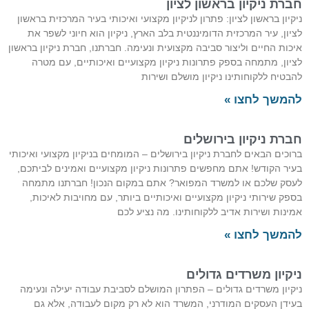
רת ניקיון בראשון לציון
קיון בראשון לציון: פתרון לניקיון מקצועי ואיכותי בעיר המרכזית בראשון
יון, עיר המרכזית הדומיננטית בלב הארץ, ניקיון הוא חיוני לשפר את
כות החיים וליצור סביבה מקצועית ונעימה. חברתנו, חברת ניקיון בראשון
יון, מתמחה בספק פתרונות ניקיון מקצועיים ואיכותיים, עם מטרה
בטיח ללקוחותינו ניקיון מושלם ושירות
משך לחצו »
רת ניקיון בירושלים
וכים הבאים לחברת ניקיון בירושלים – המומחים בניקיון מקצועי ואיכותי
יר הקודש! אתם מחפשים פתרונות ניקיון מקצועיים ואמינים לביתכם,
סק שלכם או למשרד המפואר? אתם במקום הנכון! חברתנו מתמחה
פק שירותי ניקיון מקצועיים ואיכותיים ביותר, עם מחויבות לאיכות,
ינות ושירות אדיב ללקוחותינו. מה נציע לכם
משך לחצו »
קיון משרדים גדולים
קיון משרדים גדולים – הפתרון המושלם לסביבת עבודה יעילה ונעימה
ידן העסקים המודרני, המשרד הוא לא רק מקום לעבודה, אלא גם