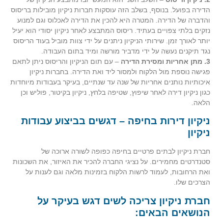
הדירה בפועל. בנוסף, בשלב הזה עוסקות חברות ניקיון מובילות בריסוס
והדברה של הדירה. המטרה היא להכין את הדירה לאכלוס וגם למנוע
נזקים בלתי צפויים בעתיד. ריסוס המתבצע לאחר ניקיון יסודי הוא יעיל
יותר לאורך זמן. שירותי הניקיון ניתנים על ידי צוות מוביל בעוד הריסוס
נגד תיקנים נעשה על ידי מדביר מורשה ומיד בתום העבודה.
3. מתן אחריות ומסירת הדירה
– עם תום הניקיון והריסוס ניתן לתאם
פגישה נוספת מול הלקוח ולמסור ליד ואת הדירה. בחברות ניקיון
איכותיות נותנים אחריות של שנה עד שנתיים, בעיקר בעבודות מיוחדות
כגון ניקיון דירה לאחר שיפוץ, שטיפה בלחץ, ניקיון בקיטור, פוליש וכן
הלאה.
ניקיון דירות בחיפה – דגשים בביצוע עבודות
ניקיון
חברת ניקיון לבתים פרטיים בחיפה כפופה לשורה ארוכה של
סטנדרטים מחמירים. על נציגי החברה להכיר את האיזור, את השכונות
ואת הרחובות, לעמוד לרשות הלקוח בזמינות מלאה וגם לענות על
הצרכים שלו.
חברת ניקיון צריכה לשים דגש בעיקר על
הנושאים הבאים: