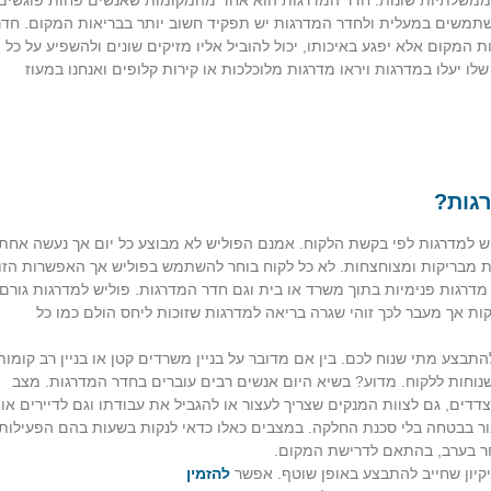
משתמשים במעלית ולחדר המדרגות יש תפקיד חשוב יותר בבריאות המקום. חדר
ת המקום אלא יפגע באיכותו, יכול להוביל אליו מזיקים שונים ולהשפיע על כל
לו יעלו במדרגות ויראו מדרגות מלוכלכות או קירות קלופים ואנחנו במעוז
רגות?
ליש למדרגות לפי בקשת הלקוח. אמנם הפוליש לא מבוצע כל יום אך נעשה אחת
ת מבריקות ומצוחצחות. לא כל לקוח בוחר להשתמש בפוליש אך האפשרות הזו
 מדרגות פנימיות בתוך משרד או בית וגם חדר המדרגות. פוליש למדרגות גורם
קות אך מעבר לכך זוהי שגרה בריאה למדרגות שזוכות ליחס הולם כמו כל
להתבצע מתי שנוח לכם. בין אם מדובר על בניין משרדים קטן או בניין רב קומות
שנוחות ללקוח. מדוע? בשיא היום אנשים רבים עוברים בחדר המדרגות. מצב
הצדדים, גם לצוות המנקים שצריך לעצור או להגביל את עבודתו וגם לדיירים או
ור בבטחה בלי סכנת החלקה. במצבים כאלו כדאי לנקות בשעות בהם הפעילות
ר בערב, בהתאם לדרישת המקום.
ניקיון שחייב להתבצע באופן שוטף. אפשר
להזמין