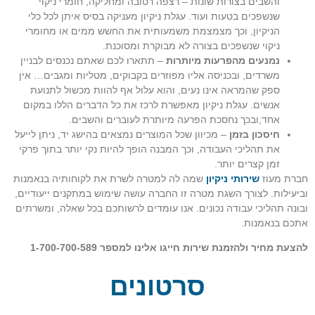
והשבים בצורות שונות – רצפה רטובה ומחליקה, חומרי ניקוי
שנשפכים בטעות ועוד. עגלת ניקיון מעניקה בסיס איתן לכל כלי
הניקיון, וכך מצמצמת משמעותית את החשש ממים או מחומרי
ניקוי שנשפכים בצורה לא מבוקרת ומסוכנת.
נמנעים מהפרעות מיותרות
– תתארו לכם שאתם נכנסים לבניין
משרדים, ובכניסה אליו מפוזרים בקבוקים, מטליות ומגבים… אין
ספק שהמראה אינו נעים, והוא עלול אף להוות מכשול לתנועת
אנשים. עגלת ניקיון מאפשרת לרכז את כל הדברים הללו במקום
אחד,ובכך נחסכת הפרעה מיותרת לעוברים והשבים.
חיסכון בזמן
– מכיוון שכל המוצרים נמצאים בהישג יד, ניתן לייעל
את תהליכי העבודה, וכך המבנה הופך להיות נקי יותר בתוך פרקי
זמן קצרים יותר.
חברת מעוז
שירותי ניקיון
שמה לה למטרה לשרת את לקוחותיה בנאמנות
וביעילות. לצורך השגת מטרה זו החברה עושה שימוש במתקנים ייעודיים,
ובונה תהליכי עבודה נכונים. אנו עומדים לרשותכם בכל שאלה, ומשרתים
אתכם בנאמנות.
להצעת מחיר ולהזמנת שירות חייגו אלינו למספר
1-700-700-589
סרטונים