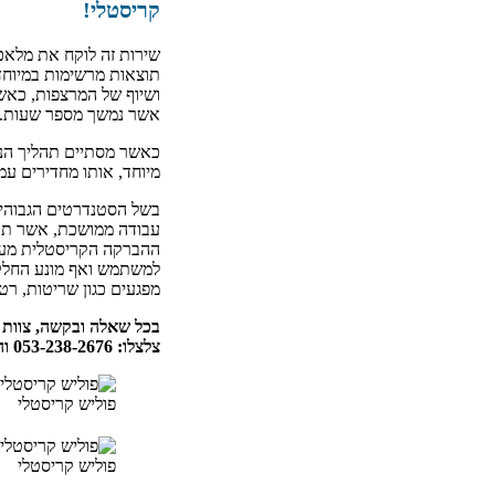
קריסטלי!
שירות זה לוקח את מלאכ
תוצאות מרשימות במיוחד
ושיוף של המרצפות, כאשר
אשר נמשך מספר שעות.
כאשר מסתיים תהליך הניק
מיוחד, אותו מחדירים עמ
בשל הסטנדרטים הגבוהים
עבודה ממושכת, אשר תבט
ההברקה הקריסטלית מעני
למשתמש ואף מונע החלקה
מפגעים כגון שריטות, רטי
בכל שאלה ובקשה, צוות 
צלצלו: 053-238-2676 והצטרפו אל קהל לקוחותינו המרוצים!
פוליש קריסטלי
פוליש קריסטלי