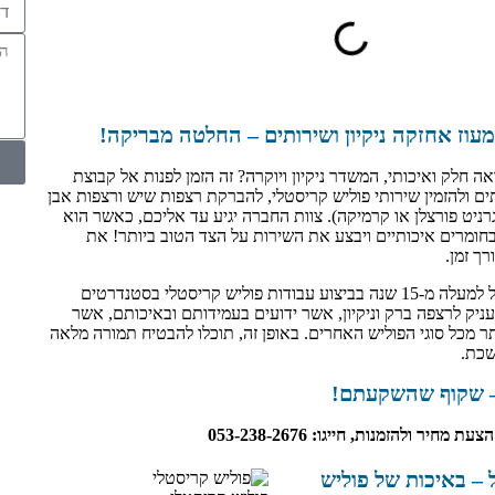
עוז אחזקה ניקיון ושירותים – החלטה מבריקה!
 חלק ואיכותי, המשדר ניקיון ויוקרה? זה הזמן לפנות אל קבוצת
תים ולהזמין שירותי פוליש קריסטלי, להברקת רצפות שיש ורצפות אבן
ניט פורצלן או קרמיקה). צוות החברה יגיע עד אליכם, כאשר הוא
חומרים איכותיים ויבצע את השירות על הצד הטוב ביותר! את
ך זמן.
לקבוצת מעוז יש ניסיון של למעלה מ-15 שנה בביצוע עבודות פוליש קריסטלי בסטנדרטים
עניק לרצפה ברק וניקיון, אשר ידועים בעמידותם ובאיכותם, אשר
תר מכל סוגי הפוליש האחרים. באופן זה, תוכלו להבטיח תמורה מלאה
שכת.
– שקוף שהשקעתם!
יר ולהזמנות, חייגו: 053-238-2676
 – באיכות של פוליש