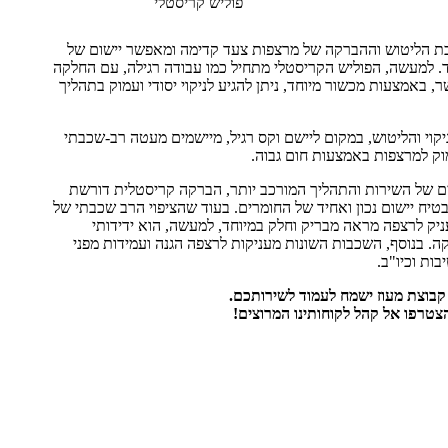
פוליש קריסטלי
ת הליטוש וההברקה של מרצפות צעד קדימה ומאפשר יישום של
. למעשה, הפוליש הקריסטלי מתחיל כמו עבודה רגילה, עם החלקה
, באמצעות מכשור מיוחד, ניתן להגיע לניקוי יסודי ועמוק בתהליך
וי והליטוש, במקום ליישם וקס רגיל, מיישמים מעטה רב-שכבתי
וק למרצפות באמצעות חום גבוה.
 של השירות והתהליך המורכב יותר, הברקה קריסטלית דורשת
יח יישום נכון ואחיד של החומרים. בעוד שהציפוי הרב שכבתי של
ק לרצפה מראה מבריק וחלק במיוחד, למעשה, הוא ידידותי
. בנוסף, השכבות השונות מעניקות לרצפה הגנה ועמידות מפני
בות וכיו"ב.
קבוצת מעוז ישמח לעמוד לשירותכם.