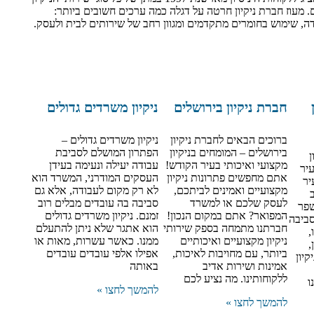
. מעוז חברת ניקיון חרטה על דגלה כמה ערכים חשובים ביותר:
ה, שימוש בחומרים מתקדמים ומגוון רחב של שירותים לבית ולעסק.
חברת ניקיון בירושלים
ניקיון משרדים גדולים
ברוכים הבאים לחברת ניקיון
ניקיון משרדים גדולים –
בירושלים – המומחים בניקיון
הפתרון המושלם לסביבת
ן
מקצועי ואיכותי בעיר הקודש!
עבודה יעילה ונעימה בעידן
עיר
אתם מחפשים פתרונות ניקיון
העסקים המודרני, המשרד הוא
יר
מקצועיים ואמינים לביתכם,
לא רק מקום לעבודה, אלא גם
לעסק שלכם או למשרד
סביבה בה עובדים מבלים רוב
שפר
המפואר? אתם במקום הנכון!
זמנם. ניקיון משרדים גדולים
סביבה
חברתנו מתמחה בספק שירותי
הוא אתגר שלא ניתן להתעלם
,
ניקיון מקצועיים ואיכותיים
ממנו. כאשר עשרות, מאות או
,
ביותר, עם מחויבות לאיכות,
אפילו אלפי עובדים עובדים
יון
אמינות ושירות אדיב
באותה
ללקוחותינו. מה נציע לכם
ו
להמשך לחצו »
להמשך לחצו »