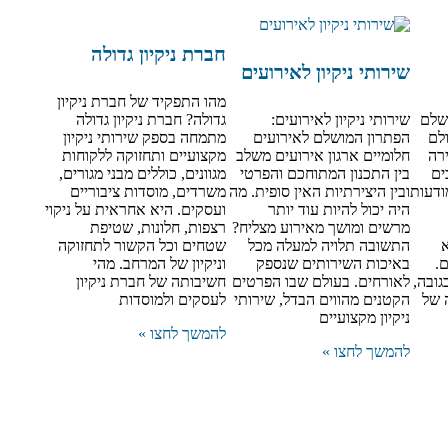
חברת ניקיון גדולה
שירותי ניקיון לאירועים
מהו התפקיד של חברת ניקיון
ושלם
שירותי ניקיון לאירועים:
גדולה? חברת ניקיון גדולה
לם
הפתרון המושלם לאירועים
מתמחה בספק שירותי ניקיון
ירה
חלומיים ארגון אירועים משלב
מקצועיים ותחזוקה ללקוחות
ים
בין התכנון המתוחכם והפרטי
מגוונים, כוללים מבני מגורים,
ודעות
ובין היצירתיות האין סופית. מה
משרדים, מוסדות ציבוריים
היה יכול להיות עוד יותר
ועסקים. היא אחראית על ניקוי
מרשים ומושך מאירוע מצליח?
רצפות, חלונות, שטיפת
א
התשובה תלויה למעלה מכל
שטחים וכל הקשור לתחזוקה
.
באיכות השירותים שנספק
וניקיון של המרחב. מהי
ובה,
לאורחים. בעולם שבו הפרטים
חשיבותה של חברת ניקיון
 של
הקטנים מהווים הבדל, שירותי
לעסקים ולמוסדות
ניקיון מקצועיים
להמשך לחצו »
להמשך לחצו »