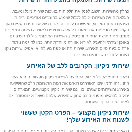
הצעת שירות: העמקה בהציע חוויית שירות
כחלק מהשירות, חשוב לפנק את הלקוחות באיכות שירות מעל ומעבר.
העלאת חווית השירות יכולה לכלול שימוש בחומרים אורגניים, ריחות
נעימים באזור האירוע, ואפשרות לבחירה מגוונת של שירותים נוספים כגון
ניקוי ריצוף מרצפות או כסאות. כל אלה מוסיפים לאווירה נעימה ומזמינים
אותם את תחושת הנוחות והביטחון. השירות האיכותי יכול להתערב גם
באופן יצירתי ולהעניק לאירוע אווירה מיוחדת יותר, כמו לדוגמה ניתור
פרחים בעת סיום האירוע, שירות תה או קפה מעולה, או אפילו שירות ניקוי
מיוחד לחדרי השירותים העדינים.
שירותי ניקיון: הקרובים ללב של האירוע
בשלב הסופי של כל אירוע, הקפיצה לשירותי ניקיון מקצועיים היא צעד
חיוני. זהו הזמן שבו האורחים רואים את רמת התשומת הלב שהושקעה
באירוע והשירותים שניתנו בו. עם שירותי ניקיון מקצועיים, המארחים
יכולים להרגיש מופנמים בביטחון שהאירוע שלהם נשאר נקי ומסודר, גם
לאחר סיום הכיף והשמחה.
שירות ניקיון מקצועי – הפרט הקטן שעשוי
לשנות את האירוע שלך!
ברגע שמתקרבים לאירוע מיוחד, הכירו את השירות המוביל בתחום הניקיון