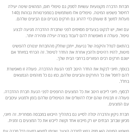
חברות הדברה מקצועיות עשויות לספק גם טיפולי חום, המהווים שיטה יעילה
לחיסול פשפש המיטה. טיפולים אלו משתמשים בטמפרטורות גבוהות (140
מעלות למשך 8 שעות) כדי להרוג גם חרקים בוגרים וגם הביצים שלהם.
עם זאת, יש לנקוט בצעדים מסוימים לפני שחברת ההדברה מגיעה לבצע
טיפול. פעולה זו מאפשרת להם לעבוד בצורה יעילה ומהירה יותר.
בהתאם לגודל והיקפה של נגיעות, ייתכן שחלק מהחברות יצטרכו להפשיט
מיטות, להזיז רהיטים ולהכין אחרת את החדר לטיפול. זה הכרחי במיוחד אם
ישנם חרקים רבים הפזורים ברחבי הבית שלך.
בנוסף, חיוני לנקות את החדר היטב לפני הגעת ההדברה. פעולה זו מאפשרת
להם לחסל את כל החרקים והביצים שלהם, כמו גם כל מזהמים הנמצאים
בחלל.
לבסוף, חיוני לייבש היטב את כל המצעים הרופפים לפני הגעת חברת ההדברה.
פעולה זו תבטיח שהם יוכלו להשלים את הטיפולים שלהם בזמן ולמנוע עיכובים
עם המצעים.
חברת ניקיון והדברה יכולה לסייע גם בתהליך הייבוש במכבסה מסחרית. זה חיוני,
מכיוון שברוב הבתים יש רק מייבש אחד וקשה לייבש את כל המצעים בו זמנית.
פשפש המיטה הוא מזיק נפוץ למרבה הצער, שניתן למצוא כמעט בכל מבנה עם