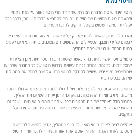
חיטוי מלא
חיטוי הינה שיטת הדברה הכוללת שחרור חומרי חיטוי לאזור על מנת לחנוק
ולהעלים סוגים מסוימים של מזיקים. זה יכול להתבצע בדרכים שונות, בדרך כלל
יעיל יותר מאשר שימוש בקוטלי חרקים להדברת מזיקים.
זהו תהליך מסוכן שאמור להתבצע רק על ידי אנשי מקצוע מוסמכים ולעולם אין
לנסותו על ידי חובבן. הכימיקלים המשמשים הם מסוכנים ביותר, ועלולים לפגוע
בחיות מחמד או בני משפחה בתהליך.
טיפול בחיטוי עשוי להיות נחוץ כאשר שיטות הדברה מסורתיות אינן מצליחות
לחסל זיהום. לדוגמה, נמלים נגרות עשויות לדרוש חיטוי של כל המבנה שלהן או
שטרמיטים מעץ יבש עשויים להזדקק לחיטוי מבני על מנת לחסל את המחילות
שלהם בבסיס הבית.
חיטוי בית או עסק יכול לנוע בעלות של 1 דולר למטר מרובע ועד 4 דולר למטר
מרובע, תלוי בחומרת ההידבקות במזיק וכמה זמן ייקח להשלים את ההליך.
המחיר כולל "אוהל" של בית המגורים לפני שחרור חומרי חיטוי גזים – שלב זה
משמש להגנה על חיות מחמד וחפצי בית אחרים מחשיפה תוך שמירה על
התקציב.
אוהלים לבית לצורך חיטוי הוא שלב חיוני בתהליך, עדיף להשאיר לטכנאים
מנוסים. לאחר הקמה, האוהל אוטם את האזור ומשחרר לתוכו חומרי חיטוי;