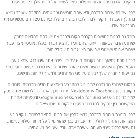
מזיקים. הם גם יתנו עצות מועילות כיצד לשמור על הבית שלך נקי ממזיקים.
לפני שכירת שירות הדברה, ודא שהם מורשים ומבוטחים. במקרה שעובד נפצע
במהלך העבודה, הקפד לברר לגבי הכישורים שלו, כמו גם כיצד הם מכשירים את
הטכנאים שלו.
תוכל גם לפנות לתושבים בקרבת מקום ולברר אם יש להם המלצות לספק
שירותי הדברה באזורך. ייתכן שהם יוכלו להציע חברה בעלת מוניטין מצוין עבור
שירות איכותי ושיעורי שביעות רצון גבוהים של לקוחות.
דרך נוספת למשוך יותר לקוחות היא על ידי יצירת אתר אינטרנט שמציג את
העסק שלך ומאפשר למשתמשים להזמין שירותים באינטרנט. עיצוב רספונסיבי
גם יעזור לחברה שלך לבלוט על פני המתחרים ולמשוך לקוחות חדשים.
פרסום שירותי ההדברה שלך יכול להתבצע באמצעות מדיה חברתית ופורומים
מקוונים כגון Facebook או Nextdoor. יתרה מכך, אתה יכול לרשום את העסק
שלך בחינם ב-Google Business, Yelp for Business ובספריות אחרות
המקשרות בין עסקים להדברת מזיקים ללקוחות פוטנציאליים.
לפני הזמנת מומחה הדברה, כדאי להכין את הבית והחצר לטיפול. ניקוי מונע
הופך את התהליך לחלק יותר עבורם בכך שהוא מקל על איתור וסילוק נגיעות.
זה עשוי לכלול פינוי העומס, שאיבת אבק, אבק ושטיפת משטחים.