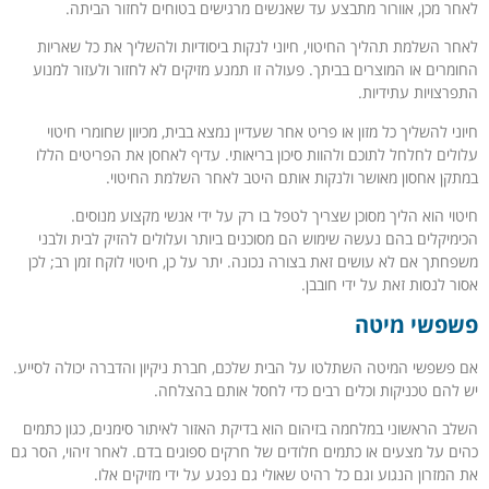
לאחר מכן, אוורור מתבצע עד שאנשים מרגישים בטוחים לחזור הביתה.
לאחר השלמת תהליך החיטוי, חיוני לנקות ביסודיות ולהשליך את כל שאריות
החומרים או המוצרים בביתך. פעולה זו תמנע מזיקים לא לחזור ולעזור למנוע
התפרצויות עתידיות.
חיוני להשליך כל מזון או פריט אחר שעדיין נמצא בבית, מכיוון שחומרי חיטוי
עלולים לחלחל לתוכם ולהוות סיכון בריאותי. עדיף לאחסן את הפריטים הללו
במתקן אחסון מאושר ולנקות אותם היטב לאחר השלמת החיטוי.
חיטוי הוא הליך מסוכן שצריך לטפל בו רק על ידי אנשי מקצוע מנוסים.
הכימיקלים בהם נעשה שימוש הם מסוכנים ביותר ועלולים להזיק לבית ולבני
משפחתך אם לא עושים זאת בצורה נכונה. יתר על כן, חיטוי לוקח זמן רב; לכן
אסור לנסות זאת על ידי חובבן.
פשפשי מיטה
אם פשפשי המיטה השתלטו על הבית שלכם, חברת ניקיון והדברה יכולה לסייע.
יש להם טכניקות וכלים רבים כדי לחסל אותם בהצלחה.
השלב הראשוני במלחמה בזיהום הוא בדיקת האזור לאיתור סימנים, כגון כתמים
כהים על מצעים או כתמים חלודים של חרקים ספוגים בדם. לאחר זיהוי, הסר גם
את המזרון הנגוע וגם כל רהיט שאולי גם נפגע על ידי מזיקים אלו.